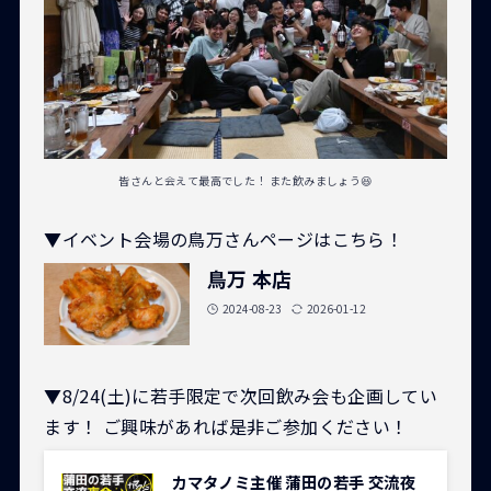
皆さんと会えて最高でした！ また飲みましょう😆
▼イベント会場の鳥万さんページはこちら！
鳥万 本店
2024-08-23
2026-01-12
▼8/24(土)に若手限定で次回飲み会も企画してい
ます！ ご興味があれば是非ご参加ください！
カマタノミ主催 蒲田の若手 交流夜