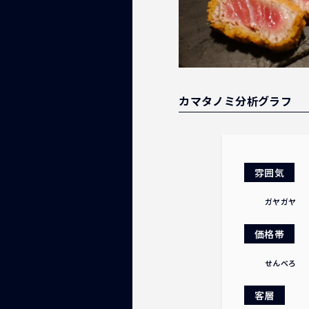
カマタノミ分析グラフ
雰囲気
ガヤガヤ
価格帯
せんべろ
客層