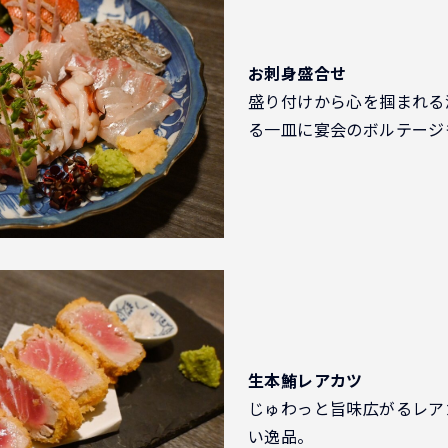
お刺身盛合せ
盛り付けから心を掴まれる
る一皿に宴会のボルテージ
生本鮪レアカツ
じゅわっと旨味広がるレア
い逸品。