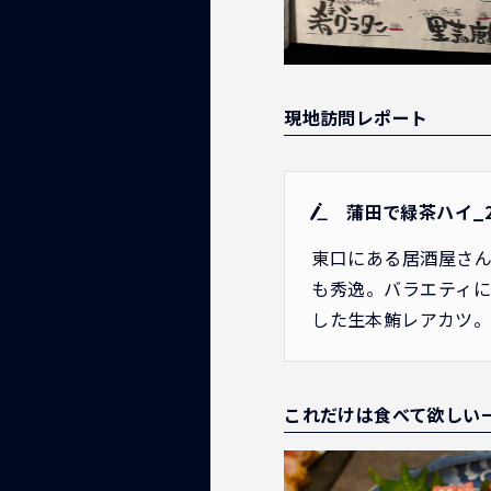
現地訪問レポート
蒲田で緑茶ハイ_202
東口にある居酒屋さ
も秀逸。バラエティ
した生本鮪レアカツ。
これだけは食べて欲しい