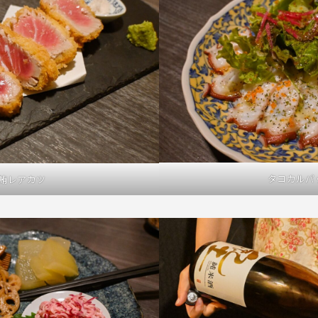
タコカルパ
鮪レアカツ