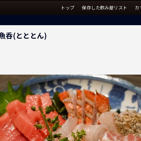
トップ
保存した飲み屋リスト
カ
魚呑(とととん)