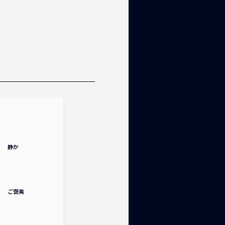
静か
ご褒美